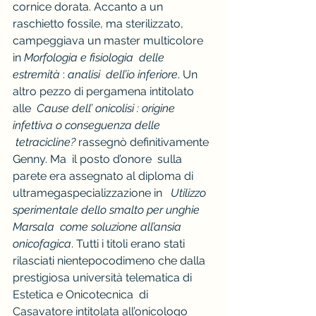
cornice dorata. Accanto a un 
raschietto fossile, ma sterilizzato, 
campeggiava un master multicolore 
in 
Morfologia e fisiologia  delle 
estremità
 : 
analisi  dell’io inferiore
. Un 
altro pezzo di pergamena intitolato 
alle  
Cause dell’ onicolisi : origine 
infettiva o conseguenza delle 
 tetracicline?
 rassegnò definitivamente 
Genny. Ma  il posto d’onore  sulla 
parete era assegnato al diploma di  
ultramegaspecializzazione in   
Utilizzo 
sperimentale dello smalto per unghie 
Marsala  come soluzione all’ansia 
onicofagica
. Tutti i titoli erano stati 
rilasciati nientepocodimeno che dalla 
prestigiosa università telematica di 
Estetica e Onicotecnica  di 
Casavatore intitolata all’onicologo 