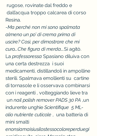
 rugose, rovinate dal freddo e 
 dall’acqua troppo calcarea di corso 
Resina.
-
Ma perché non mi sono spalmata 
almeno un po’ di crema prima di 
uscire? Così, per dimostrare che mi 
curo….Che figura di merda….
Si agitò.
La 
professoressa
 Spasiano diluiva con 
una certa destrezza  i suoi 
medicamenti, distillandoli in ampolline 
sterili. Spalmava emollienti su  cartine 
di tornasole e li osservava combinarsi 
con i reagenti , volteggiando lieve tra 
 un 
nail polish remover PADS 30 PA
 ,un 
indurente unghie 
Scientifique  5 ML-
olio nutriente cuticole 
,  una batteria di 
mini smalti 
enonsiamaisiusilostessocoloreperduegi