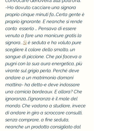
convocare Genoveffa alla poltrona.
-Ho dovuto cacciare 
una signora 
proprio cinque minuti fa…Certa gente è 
proprio ignorante. E neanche si rende 
conto  esserlo … Pensava di essere 
venuta a fare una manicure gratis la 
signora.
..
Si
 è seduta e ha voluto pure 
scegliere il colore dello smalto, un 
sangue di piccione. Che poi faceva a 
pugni con la sua aura energetica, più 
virante sul grigio perla. Perché deve 
andare a un matrimonio domani 
mattina- ha detto-e deve indossare 
una camicia bordeaux. E allora? Che 
ignoranza…l’ignoranza è il male del 
mondo. Che vadano a studiare, invece 
di andare in giro a scroccare consulti, 
senza comprare, a fine seduta, 
neanche un prodotto consigliato dal 