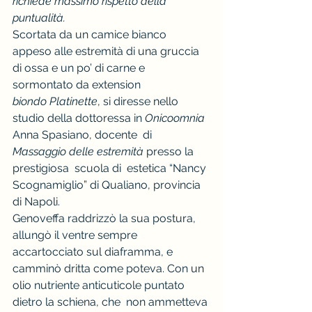
richiede massimo rispetto della 
puntualità.
Scortata da un camice bianco 
appeso alle estremità di una gruccia 
di ossa e un po’ di carne e 
sormontato da extension 
biondo Platinette
, si diresse nello 
studio della dottoressa in
 Onicoomnia
Anna Spasiano, docente  di 
Massaggio delle estremità
 presso la 
prestigiosa  scuola di  estetica “Nancy 
Scognamiglio” di Qualiano, provincia 
di Napoli.
Genoveffa raddrizzò la sua postura, 
allungò il ventre sempre 
accartocciato sul diaframma, e 
camminò dritta come poteva. Con un 
olio nutriente anticuticole puntato 
dietro la schiena, che  non ammetteva 