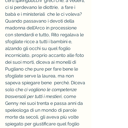
certi 
spiringuacchi
  greci che, a vederli, 
ci si perdevano le diottrie,  a fare i 
babà e i ministeriali  che le ci voleva? 
Quando passavano i devoti della 
madonna dell’Arco in processione 
con stendardi e tutto, Rito regalava le 
sfogliate ricce a tutti i bambini e, 
alzando gli occhi su quel foglio 
incorniciato, proprio accanto alle foto 
dei suoi morti, diceva ai monelli di 
Pugliano che pure per fare bene le 
sfogliate serve la laurea, ma non 
sapeva spiegare bene  perché. Diceva 
solo che 
ci vogliono le competenze 
trasversali per tutti i mestieri
, come 
Genny nei suoi trenta e passa anni da 
speleologa di un mondo di parole 
morte da secoli, gli aveva più volte 
spiegato per giustificare quel foglio 