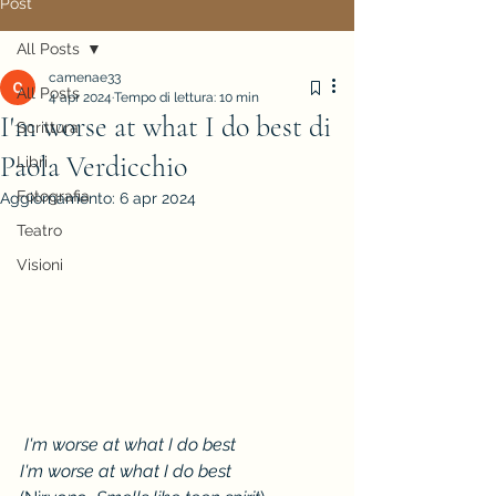
Post
All Posts
camenae33
All Posts
4 apr 2024
Tempo di lettura: 10 min
I'm worse at what I do best di
Scrittura
Paola Verdicchio
Libri
Fotografia
Aggiornamento:
6 apr 2024
Teatro
Visioni
 I'm worse at what I do best
I'm worse at what I do best