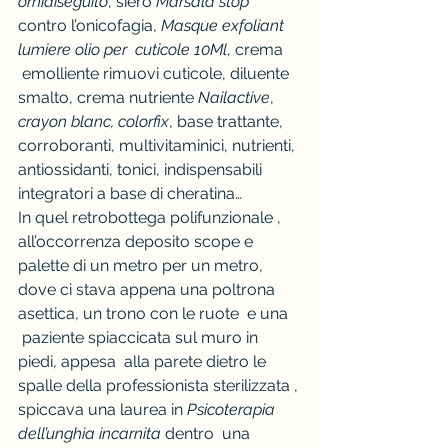
ornidiseguito
, siero 
Marsala stop 
contro l’onicofagia, 
Masque exfoliant 
lumiere olio per  cuticole 10Ml
, crema 
 emolliente rimuovi cuticole, diluente 
smalto, crema nutriente 
Nailactive
, 
crayon blanc, colorfix
, base trattante, 
corroboranti, multivitaminici, nutrienti, 
antiossidanti, tonici, indispensabili 
integratori a base di cheratina…
In quel retrobottega polifunzionale , 
all’occorrenza deposito scope e 
palette di un metro per un metro, 
dove ci stava appena una poltrona 
asettica, un trono con le ruote  e una 
 paziente spiaccicata sul muro in 
piedi, appesa  alla parete dietro le 
spalle della professionista sterilizzata , 
spiccava una laurea in 
Psicoterapia 
dell’unghia incarnita
 dentro  una 