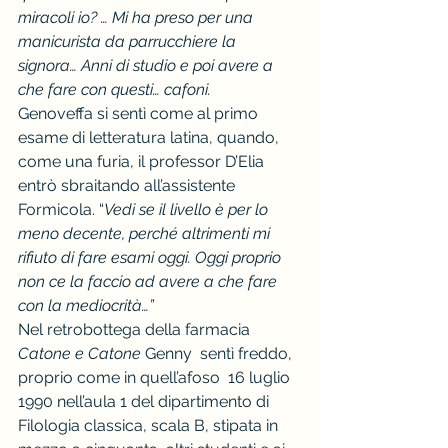
miracoli io? … Mi ha preso per una 
manicurista da parrucchiere la 
signora… Anni di studio e poi avere a 
che fare con questi… cafoni.
Genoveffa si sentì come al primo 
esame di letteratura latina, quando, 
come una furia, il professor D’Elia 
entrò sbraitando all’assistente 
Formicola. “
Vedi se il livello è per lo 
meno decente, perché altrimenti mi 
rifiuto di fare esami oggi. Oggi proprio 
non ce la faccio ad avere a che fare 
con la mediocrità…”
Nel retrobottega della farmacia 
Catone e Catone
 Genny  sentì freddo, 
proprio come in quell’afoso  16 luglio 
1990 nell’aula 1 del dipartimento di 
Filologia classica, scala B, stipata in 