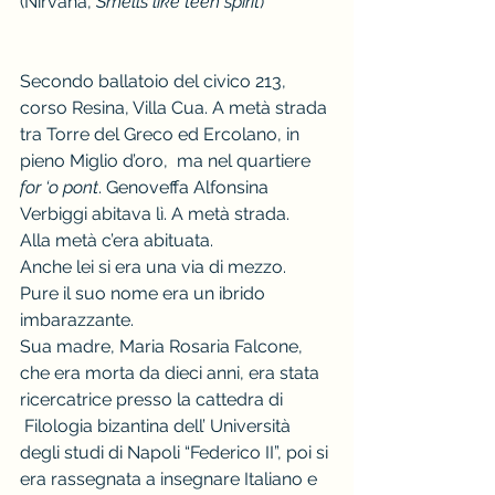
(Nirvana, 
Smells like teen spirit
)
Secondo ballatoio del civico 213, 
corso Resina, Villa Cua. A metà strada 
tra Torre del Greco ed Ercolano, in 
pieno Miglio d’oro,  ma nel quartiere 
for ‘o pont
. Genoveffa Alfonsina 
Verbiggi abitava lì. A metà strada.
Alla metà c’era abituata.  
Anche lei si era una via di mezzo.
Pure il suo nome era un ibrido 
imbarazzante.
Sua madre, Maria Rosaria Falcone, 
che era morta da dieci anni, era stata 
ricercatrice presso la cattedra di 
 Filologia bizantina dell’ Università 
degli studi di Napoli “Federico II”, poi si 
era rassegnata a insegnare Italiano e 