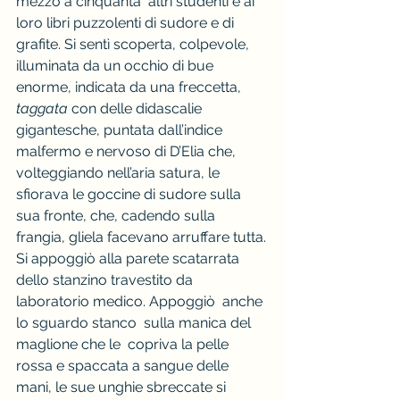
mezzo a cinquanta  altri studenti e ai 
loro libri puzzolenti di sudore e di 
grafite. Si sentì scoperta, colpevole, 
illuminata da un occhio di bue 
enorme, indicata da una freccetta, 
taggata
 con delle didascalie 
gigantesche, puntata dall’indice 
malfermo e nervoso di D’Elia che, 
volteggiando nell’aria satura, le 
sfiorava le goccine di sudore sulla 
sua fronte, che, cadendo sulla 
frangia, gliela facevano arruffare tutta.
Si appoggiò alla parete scatarrata 
dello stanzino travestito da 
laboratorio medico. Appoggiò  anche 
lo sguardo stanco  sulla manica del 
maglione che le  copriva la pelle 
rossa e spaccata a sangue delle 
mani, le sue unghie sbreccate si 