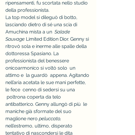
ripensamenti, fu scortata nello studio 
della professionista.
La top model si dileguò di botto, 
lasciando dietro di sé una scia di 
Amuchina mista a un  
Salade 
Sauvage
 Limited Edition Dior. Genny si 
ritrovò sola e inerme alle spalle della 
dottoressa Spasiano. La 
professionista del benessere 
onicoarmonico si voltò solo  un 
attimo e  la guardò  appena. Agitando 
nell’aria acetata le sue mani perfette, 
le fece  cenno di sedersi su una 
 poltrona coperta da telo 
antibatterico. Genny allungò di più  le 
maniche già sformate del suo 
maglione nero 
peluccato,
nell’estremo, ultimo, disperato 
tentativo di nascondersi le dita 