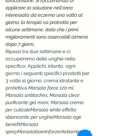
Idrocortisone. Si raccomanda di 
applicare la soluzione nell'area 
interessata da eczema una volta al 
giorno; la terapia va protratta per 
alcune settimane, dato che i primi 
miglioramenti sono osservabili almeno 
dopo 7 giorni…
Ripassi tra due settimane e ci 
occuperemo delle unghie nello 
specifico. Applichi, intanto, ogni 
giorno i seguenti specifici prodotti per 
3 volte al giorno: crema idratante e 
protettiva 
Marsala force 120 ml
, 
Marsala antitaches, Marsala clear 
purificante gel mani
, 
Marsala crema 
per cuticoleMarsala white effetto 
sbiancante per unghiaMarsala age 
benefitMarsala 
sprayMarsalabaerinforzantebarrieraMa