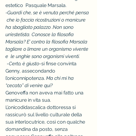
estetico  Pasquale Marsala.
-Guardi che, se è venuta perché pensa 
 che io faccia ricostruzioni o manicure 
ha sbagliato palazzo .Non sono 
un’estetista. Conosce la filosofia  
Marsala? E’ contro la filosofia Marsala 
tagliare o limare un organismo vivente 
e  le unghie sono organismi viventi.
 -
Certo, è giusto
-si finse convinta 
Genny, assecondando 
l’oniconnipotenza. 
Ma chi mi ha 
“cecato” di venire qui?
Genoveffa non aveva mai fatto una 
manicure in vita sua.
L’onicodidascalica dottoressa si 
rassicurò sul livello culturale della 
sua interlocutrice, così con qualche 
domandina da posto, senza 