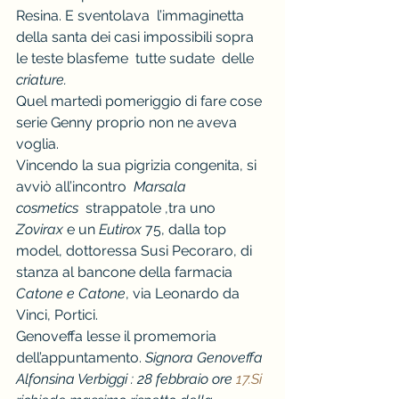
Resina. E sventolava  l’immaginetta 
della santa dei casi impossibili sopra 
le teste blasfeme  tutte sudate  delle 
criature.
Quel martedì pomeriggio di fare cose 
serie Genny proprio non ne aveva 
voglia.
Vincendo la sua pigrizia congenita, si 
avviò all’incontro  
Marsala 
cosmetics
  strappatole ,tra uno 
Zovirax
 e un 
Eutirox
 75, dalla top 
model, dottoressa Susi Pecoraro, di 
stanza al bancone della farmacia 
Catone e Catone
, via Leonardo da 
Vinci, Portici.
Genoveffa lesse il promemoria 
dell’appuntamento. 
Signora Genoveffa 
Alfonsina Verbiggi : 28 febbraio ore 
17.Si