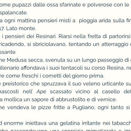
 come pupazzi dalle ossa sfarinate e polverose con le
spalancate.
va ogni mattina pensieri misti a  pioggia arida sulla fin
17. Lato monte.
 pensieri dei Resinari. Riarsi nella fretta di partorirsi 
ricadendo, si sbriciolavano, tentando un atterraggio d
ssante.
me Medusa secca, svenuta su un lungo passeggio di 
lenario affondava i suoi tentacoli su corso Resina, nel
come freschi i cornetti del giorno prima.
 preistorico che spruzzava il suo veleno urticante sui
ascosti nell’ 
Ape
 scassato vicino al casello dell
a mollica un sapore di abbrustolito e di vernice.
e vendeva le pizze fritte a Pugliano, ogni tanto si g
d enorme iniettava una gelatina irritante nei tabacchi t
che nascondevano una sporcizia mimetizzata e impa