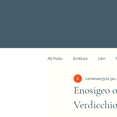
All Posts
Scrittura
Libri
camenae33
22 giu
Enosigeo o
Verdicchi