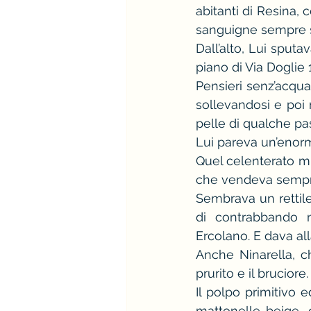
abitanti di Resina,
sanguigne sempre 
Dall’alto, Lui sputa
piano di Via Doglie 
Pensieri senz’acqua i
sollevandosi e poi 
pelle di qualche pa
Lui pareva un’enor
Quel celenterato mil
che vendeva sempre 
Sembrava un rettile
di contrabbando n
Ercolano. E dava all
Anche Ninarella, ch
prurito e il bruciore.
Il polpo primitivo e
mattonelle beige, 