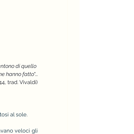
entono di quello 
he hanno fatto
"...
44, trad. Vivaldi)
osi al sole.
vano veloci gli 